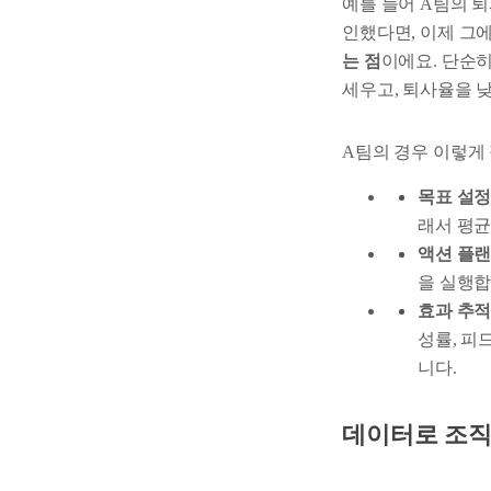
예를 들어 A팀의 퇴
인했다면, 이제 그
는 점
이에요. 단순히
세우고, 퇴사율을 낮
A팀의 경우 이렇게
목표 설
래서 평균
액션 플
을 실행합
효과 추
성률, 피
니다.
데이터로 조직