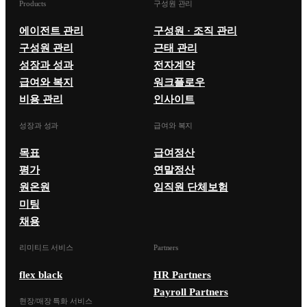
Products
구성원 관리
에이전트 관리
구성원 · 조직 관리
구성원 관리
근태 관리
성장과 성과
전자계약
급여와 복지
워크플로우
비용 관리
인사이트
성장과 성과
급여와 복지
목표
급여정산
평가
연말정산
원온원
임직원 단체보험
미팅
채용
리미티드 서비스
Partners
flex black
HR Partners
Payroll Partners
현장/매장 특화 서비스