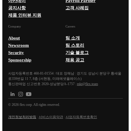
아카데미
Payroll Partner
공지사항
고객 사례집
제품 인터뷰 지원
Company
Careers
About
팀 소개
Newsroom
팀 스토리
Security
기술 블로그
Sponsorship
채용 공고
사업자등록번호 460-81-01554
|
대표 장해남
|
경기도 성남시 분당구 황새울
로359번길 11 7, 8층 (서현동, 미래에셋플레이스)
통신판매업 신고번호 2020-성남분당A-1757
|
mkt@flex.team
©
2026
flex corp. All rights reserved.
개인정보처리방침
|
서비스이용약관
|
사업자등록번호확인