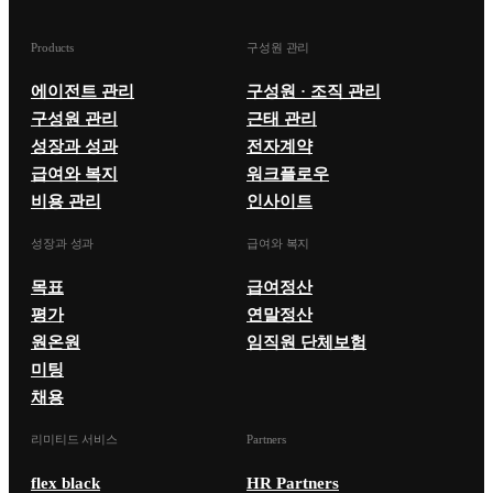
Products
구성원 관리
에이전트 관리
구성원 · 조직 관리
구성원 관리
근태 관리
성장과 성과
전자계약
급여와 복지
워크플로우
비용 관리
인사이트
성장과 성과
급여와 복지
목표
급여정산
평가
연말정산
원온원
임직원 단체보험
미팅
채용
리미티드 서비스
Partners
flex black
HR Partners