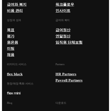
급여와 복지
워크플로우
비용 관리
인사이트
성장과 성과
급여와 복지
목표
급여정산
평가
연말정산
원온원
임직원 단체보험
미팅
채용
리미티드 서비스
Partners
flex black
HR Partners
Payroll Partners
현장/매장 특화 서비스
Blog
다운로드