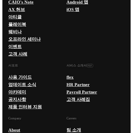
CAIO's Note
Android 앱
AX 허브
iOS 앱
아티클
플레이북
웨비나
오프라인 세미나
이벤트
고객 사례
서포트
서비스 소개서
사용 가이드
flex
업데이트 소식
HR Partner
아카데미
Payroll Partner
공지사항
고객 사례집
제품 인터뷰 지원
Company
Careers
About
팀 소개