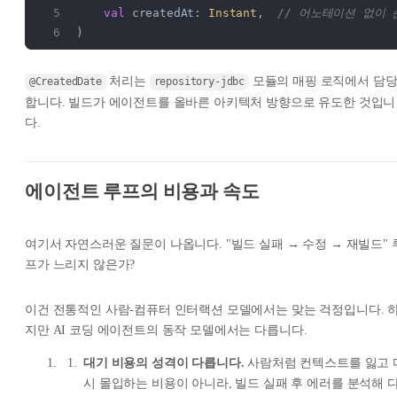
    val
 createdAt: 
Instant
,  
// 어노테이션 없이 
)
처리는
모듈의 매핑 로직에서 담
@CreatedDate
repository-jdbc
합니다. 빌드가 에이전트를 올바른 아키텍처 방향으로 유도한 것입니
다.
에이전트 루프의 비용과 속도
여기서 자연스러운 질문이 나옵니다. "빌드 실패 → 수정 → 재빌드" 
프가 느리지 않은가?
이건 전통적인 사람-컴퓨터 인터랙션 모델에서는 맞는 걱정입니다. 
지만 AI 코딩 에이전트의 동작 모델에서는 다릅니다.
대기 비용의 성격이 다릅니다.
사람처럼 컨텍스트를 잃고 
시 몰입하는 비용이 아니라, 빌드 실패 후 에러를 분석해 