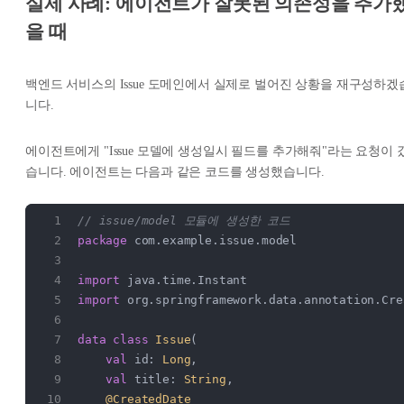
실제 사례: 에이전트가 잘못된 의존성을 추가
을 때
백엔드 서비스의 Issue 도메인에서 실제로 벌어진 상황을 재구성하겠
니다.
에이전트에게 "Issue 모델에 생성일시 필드를 추가해줘"라는 요청이 
습니다. 에이전트는 다음과 같은 코드를 생성했습니다.
// issue/model 모듈에 생성한 코드
package
 com.example.issue.model
import
 java.time.Instant
import
 org.springframework.data.annotation.Cre
data
 class
 Issue
(
    val
 id: 
Long
,
    val
 title: 
String
,
    @CreatedDate