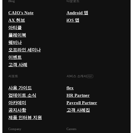
Blog
다운로드
CAIO's Note
Android 앱
AX 허브
iOS 앱
아티클
플레이북
웨비나
오프라인 세미나
이벤트
고객 사례
서포트
서비스 소개서
사용 가이드
flex
업데이트 소식
HR Partner
아카데미
Payroll Partner
공지사항
고객 사례집
제품 인터뷰 지원
Company
Careers