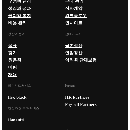
구성원 관리
근태 관리
성장과 성과
전자계약
급여와 복지
워크플로우
비용 관리
인사이트
성장과 성과
급여와 복지
목표
급여정산
평가
연말정산
원온원
임직원 단체보험
미팅
채용
리미티드 서비스
Partners
flex black
HR Partners
Payroll Partners
현장/매장 특화 서비스