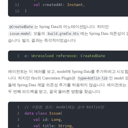
    val
 createdAt: 
Instant
,
)
는 Spring Data의 어노테이션입니다. 하지만
@CreatedDate
모듈의
에는 Spring Data 의존성이 
issue:model
build.gradle.kts
습니다. 빌드 결과는 즉각적이었습니다.
e:
 Unresolved
 reference:
 CreatedDate
에이전트는 이 에러를 보고, model에 Spring Data를 추가하려고 시도
니다. 하지만 flex의 Convention Plugin은
인 model 
type=kotlin-lib
듈에 Spring Data 계열 의존성 추가를 허용하지 않습니다. 에이전트는
두 번째 피드백을 받고, 결국 올바른 방향을 찾습니다.
// 수정된 코드: model에는 순수 Kotlin만
data
 class
 Issue
(
    val
 id: 
Long
,
    val
 title: 
String
,