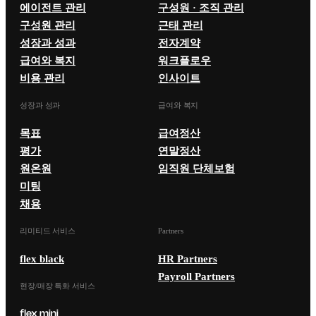
에이전트 관리
구성원 · 조직 관리
구성원 관리
근태 관리
성장과 성과
전자계약
급여와 복지
워크플로우
비용 관리
인사이트
성장과 성과
급여와 복지
목표
급여정산
평가
연말정산
원온원
임직원 단체보험
미팅
채용
리미티드 서비스
Partners
flex black
HR Partners
Payroll Partners
현장/매장 특화 서비스