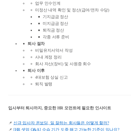
업무 인수인계
미정산 내역 확인 및 정산(급여/연차 수당)
기지급금 정산
미지급금 정산
퇴직금 정산
각종 서류 준비
퇴사 절차
비밀유지서약서 작성
사내 계정 정리
회사 자산(장비) 및 사원증 회수
퇴사 이후
4대보험 상실 신고
퇴직 발령
입사부터 퇴사까지, 중요한 HR 모먼트에 필요한 인사이트
📌
신규 입사자 온보딩, 일 잘하는 회사들은 어떻게 할까?
📌
[HR 셋업 Q&A] 수습 기간 도중 해고 가능한 기준이 있나요?