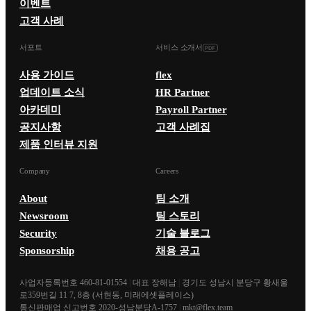
이벤트
고객 사례
서포트
서비스 소개서
사용 가이드
flex
업데이트 소식
HR Partner
아카데미
Payroll Partner
공지사항
고객 사례집
제품 인터뷰 지원
Company
Careers
About
팀 소개
Newsroom
팀 스토리
Security
기술 블로그
Sponsorship
채용 공고
사업자등록번호 460-81-01554
|
대표 장해남
|
경기도 성남시 분당구 황새울
로359번길 11 7, 8층 (서현동, 미래에셋플레이스)
통신판매업 신고번호 2020-성남분당A-1757
|
mkt@flex.team