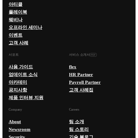
아티클
플레이북
웨비나
오프라인 세미나
이벤트
고객 사례
서포트
서비스 소개서
사용 가이드
flex
업데이트 소식
HR Partner
아카데미
Payroll Partner
공지사항
고객 사례집
제품 인터뷰 지원
Company
Careers
About
팀 소개
Newsroom
팀 스토리
Security
기술 블로그