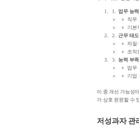
업무 능력
직무 
기본
근무 태도
자질
조직
능력 부족
업무 
기업
이 중 개선 가능성
가 상호 윈윈할 수
저성과자 관