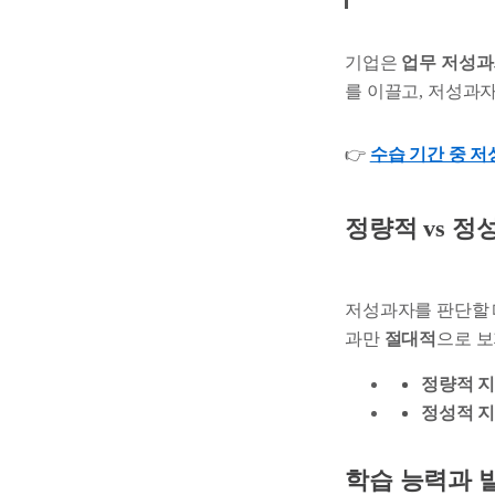
기업은
업무 저성과
를 이끌고, 저성과
👉
수습 기간 중 
정량적 vs 정
저성과자를 판단할 
과만
절대적
으로 보
정량적 
정성적 
학습 능력과 