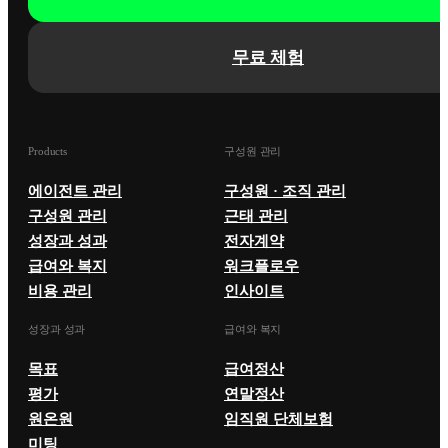
무료 체험
Products
구성원 관리
에이전트 관리
구성원 · 조직 관리
구성원 관리
근태 관리
성장과 성과
전자계약
급여와 복지
워크플로우
비용 관리
인사이트
성장과 성과
급여와 복지
목표
급여정산
평가
연말정산
원온원
임직원 단체보험
미팅