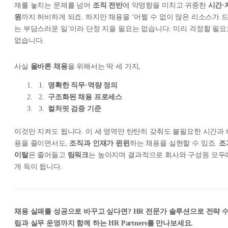
재를 놓치는 문제를 넘어
조직 전반
에 악영향을 미치고 귀중한
시간·
원
까지 허비하게 되죠. 하지만 채용을 ‘어쩔 수 없이 많은 리소스가 
는 부담스러운 일’이라 단정 지을 필요는 없습니다. 미리 걱정할 필요
없습니다.
사실
올바른 채용
을 위해서는 딱 세 가지,
명확한 직무·역량 정의
구조화된 채용 프로세스
컬처핏 검증 기준
이것만 지켜도 됩니다. 이 세 영역만 탄탄히 갖춰도 불필요한 시간과 
용을 줄이면서도,
조직과 인재가 윈윈
하는 채용을 실현할 수 있죠.
조
이탈
은 줄어들고
팀워크
는 높아지며 결과적으로 회사와 구성원 모두
게 득이 됩니다.
채용 실패를 성공으로 바꾸고 싶다면? HR 전문가 솔루션으로 전략 
립과 실무 운영까지 함께 하는 HR Partners를 만나보세요.