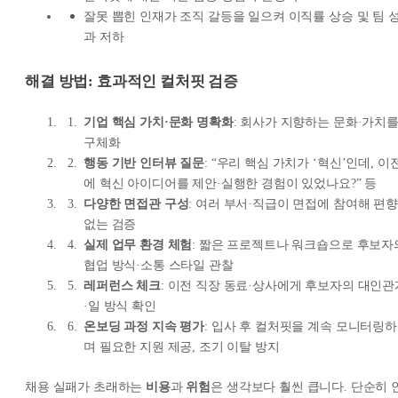
잘못 뽑힌 인재가 조직 갈등을 일으켜 이직률 상승 및 팀 
과 저하
해결 방법: 효과적인 컬처핏 검증
기업 핵심 가치·문화 명확화
: 회사가 지향하는 문화·가치
구체화
행동 기반 인터뷰 질문
: “우리 핵심 가치가 ‘혁신’인데, 이
에 혁신 아이디어를 제안·실행한 경험이 있었나요?” 등
다양한 면접관 구성
: 여러 부서·직급이 면접에 참여해 편향
없는 검증
실제 업무 환경 체험
: 짧은 프로젝트나 워크숍으로 후보자
협업 방식·소통 스타일 관찰
레퍼런스 체크
: 이전 직장 동료·상사에게 후보자의 대인관
·일 방식 확인
온보딩 과정 지속 평가
: 입사 후 컬처핏을 계속 모니터링하
며 필요한 지원 제공, 조기 이탈 방지
채용 실패가 초래하는
비용
과
위험
은 생각보다 훨씬 큽니다. 단순히 