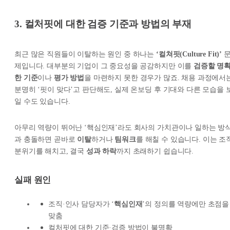
3. 컬처핏에 대한 검증 기준과 방법의 부재
최근 많은 직원들이 이탈하는 원인 중 하나는
‘컬쳐핏(Culture Fit)’
제입니다. 대부분의 기업이 그 중요성을 공감하지만 이를
검증할 명
한 기준
이나
평가 방법
을 마련하지 못한 경우가 많죠. 채용 과정에서
분명히 ‘핏이 맞다’고 판단해도, 실제 온보딩 후 기대와 다른 모습을 
일 수도 있습니다.
아무리 역량이 뛰어난 ‘핵심인재’라도 회사의 가치관이나 일하는 방
과 충돌하면 곧바로
이탈
하거나
팀워크
를 해칠 수 있습니다. 이는 조
분위기를 해치고, 결국
성과 하락
까지 초래하기 쉽습니다.
실패 원인
조직·인사 담당자가 ‘
핵심인재
’의 정의를 역량에만 초점을
맞춤
컬처핏에 대한 기준·검증 방법이 불명확