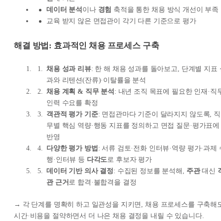
데이터 분석
이나
경험
축적을 통한 채용 방식 개선이 부족
교육 받지 않은 면접관이 각기 다른 기준으로 평가
해결 방법:
효과적인 채용 프로세스 구축
채용 성과 리뷰
: 한 해 채용 성과를 돌아보고, 단계별 지표
과와 리텐션(잔류)·이탈률을 분석
채용 계획 & 직무 분석
: 내년 조직 목표에 필요한 인재·직
인력 수요를 확정
객관적 평가 기준
: 면접관마다 기준이 달라지지 않도록, 직
무별 핵심 역량·행동 지표를 정의하고 면접 질문·평가표에
반영
다양한 평가 방법
: 서류 검토·전화 인터뷰·역량 평가·과제 
행·인터뷰 등
다각도
로 후보자 평가
데이터 기반 의사 결정
: 수집된 정보를 분석해,
주관
대신
관 근거
로 합격·불합격을 결정
→ 각 단계를 명확히 하고 일관성을 지키면, 채용 프로세스를 구축해
시간·비용을 절약하면서 더 나은 채용 결정을 내릴 수 있습니다.