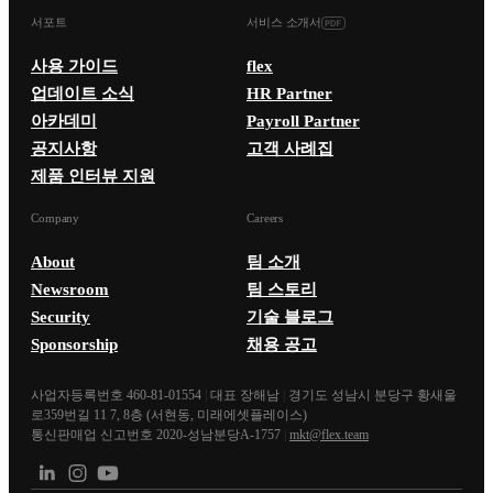
서포트
서비스 소개서
사용 가이드
flex
업데이트 소식
HR Partner
아카데미
Payroll Partner
공지사항
고객 사례집
제품 인터뷰 지원
Company
Careers
About
팀 소개
Newsroom
팀 스토리
Security
기술 블로그
Sponsorship
채용 공고
사업자등록번호 460-81-01554
|
대표 장해남
|
경기도 성남시 분당구 황새울
로359번길 11 7, 8층 (서현동, 미래에셋플레이스)
통신판매업 신고번호 2020-성남분당A-1757
|
mkt@flex.team