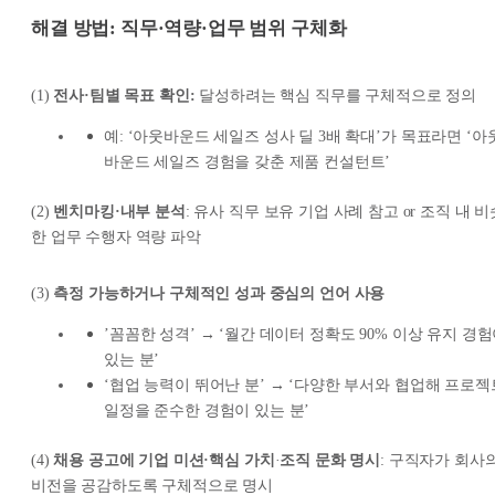
해결 방법: 직
무·역량·업무 범위 구체화
(1)
전사·팀별 목표 확인:
달성하려는 핵심 직무를 구체적으로 정의
예: ‘아웃바운드 세일즈 성사 딜 3배 확대’가 목표라면 ‘아
바운드 세일즈 경험을 갖춘 제품 컨설턴트’
(2)
벤치마킹·내부 분석
: 유사 직무 보유 기업 사례 참고 or 조직 내 비
한 업무 수행자 역량 파악
(3)
측정 가능하거나 구체적인 성과 중심의 언어 사용
’꼼꼼한 성격’ → ‘월간 데이터 정확도 90% 이상 유지 경
있는 분’
‘협업 능력이 뛰어난 분’ → ‘다양한 부서와 협업해 프로젝
일정을 준수한 경험이 있는 분’
(4)
채용 공고에 기업 미션·핵심 가치
·
조직 문화 명시
: 구직자가 회사
비전을 공감하도록 구체적으로 명시