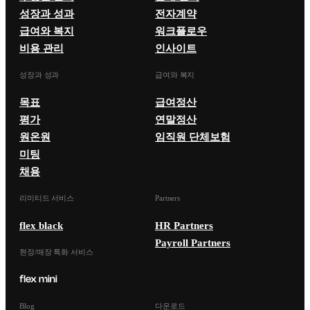
성장과 성과
전자계약
급여와 복지
워크플로우
비용 관리
인사이트
성장과 성과
급여와 복지
목표
급여정산
평가
연말정산
원온원
임직원 단체보험
미팅
채용
리미티드 서비스
Partners
flex black
HR Partners
Payroll Partners
현장/매장 특화 서비스
Blog
다운로드