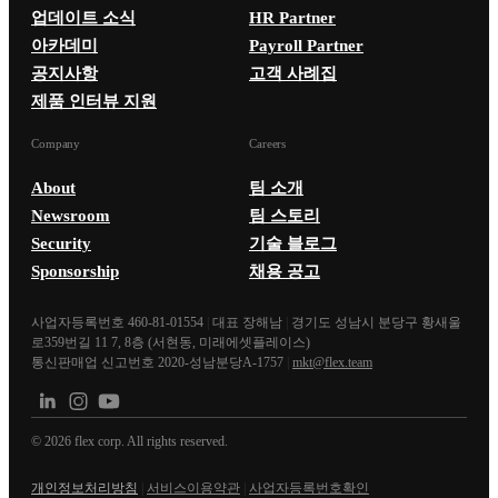
업데이트 소식
HR Partner
아카데미
Payroll Partner
공지사항
고객 사례집
제품 인터뷰 지원
Company
Careers
About
팀 소개
Newsroom
팀 스토리
Security
기술 블로그
Sponsorship
채용 공고
사업자등록번호 460-81-01554
|
대표 장해남
|
경기도 성남시 분당구 황새울
로359번길 11 7, 8층 (서현동, 미래에셋플레이스)
통신판매업 신고번호 2020-성남분당A-1757
|
mkt@flex.team
©
2026
flex corp. All rights reserved.
개인정보처리방침
|
서비스이용약관
|
사업자등록번호확인