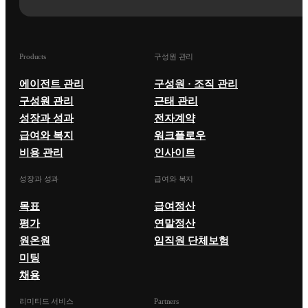
Products
구성원 관리
에이전트 관리
구성원 · 조직 관리
구성원 관리
근태 관리
성장과 성과
전자계약
급여와 복지
워크플로우
비용 관리
인사이트
성장과 성과
급여와 복지
목표
급여정산
평가
연말정산
원온원
임직원 단체보험
미팅
채용
리미티드 서비스
Partners