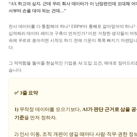
“AX 하고야 싶지. 근데 우리 회사 데이터가 이 난장판인데 도대체 어
서부터 손을 대야 되는 건데…”
전사 데이터를 다 통합해야 하나? ERP부터 통째로 갈아엎어야 하나?
십억짜리 데이터 레이크 구축이 먼저인가? 이런 거창한 생각들이 머
속에 우르르 쏟아지면 시작도 하기 전에 기운이 쭉쭉 빠지기 마련입
다.
그 막막함을 뚫어줄 현실적인 기업용 AI 도입 요건, 제대로 짚어드리
습니다.
✅ 3줄 요약
1)
무작정 데이터를 모으기보다,
AI가 판단 근거로 삼을 
기준
을 먼저 정하자.
2) 인사 이동, 조직 개편이 생길 때마다 사람·직무·권한 정