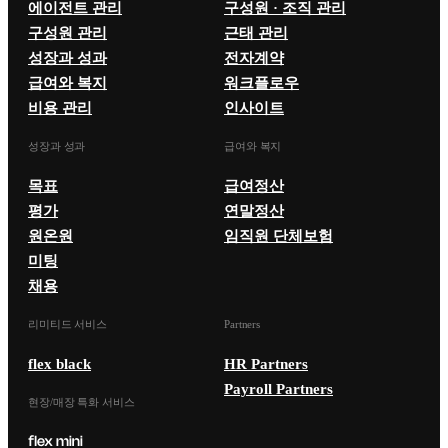
에이전트 관리
구성원 · 조직 관리
구성원 관리
근태 관리
성장과 성과
전자계약
급여와 복지
워크플로우
비용 관리
인사이트
성장과 성과
급여와 복지
목표
급여정산
평가
연말정산
원온원
임직원 단체보험
미팅
채용
리미티드 서비스
Partners
flex black
HR Partners
Payroll Partners
현장/매장 특화 서비스