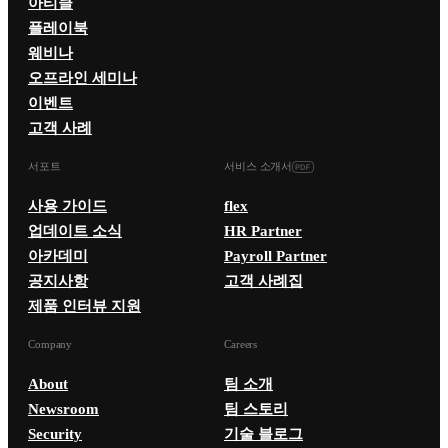
아티클
플레이북
웨비나
오프라인 세미나
이벤트
고객 사례
서포트
서비스 소개서
사용 가이드
flex
업데이트 소식
HR Partner
아카데미
Payroll Partner
공지사항
고객 사례집
제품 인터뷰 지원
Company
Careers
About
팀 소개
Newsroom
팀 스토리
Security
기술 블로그