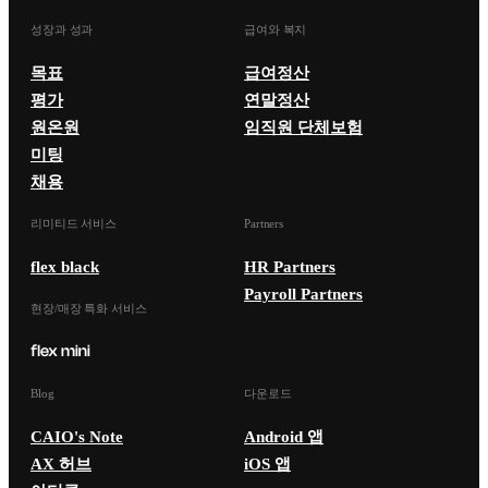
성장과 성과
급여와 복지
목표
급여정산
평가
연말정산
원온원
임직원 단체보험
미팅
채용
리미티드 서비스
Partners
flex black
HR Partners
Payroll Partners
현장/매장 특화 서비스
Blog
다운로드
CAIO's Note
Android 앱
AX 허브
iOS 앱