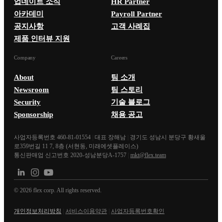
업데이트 소식
HR Partner
아카데미
Payroll Partner
공지사항
고객 사례집
제품 인터뷰 지원
Company
Careers
About
팀 소개
Newsroom
팀 스토리
Security
기술 블로그
Sponsorship
채용 공고
사업자등록번호 460-81-01554
|
대표 장해남
|
경기도 성남시 분당구 황새울
로359번길 11 7, 8층 (서현동, 미래에셋플레이스)
통신판매업 신고번호 2020-성남분당A-1757
|
mkt@flex.team
©
2026
flex corp. All rights reserved.
개인정보처리방침
|
서비스이용약관
|
사업자등록번호확인