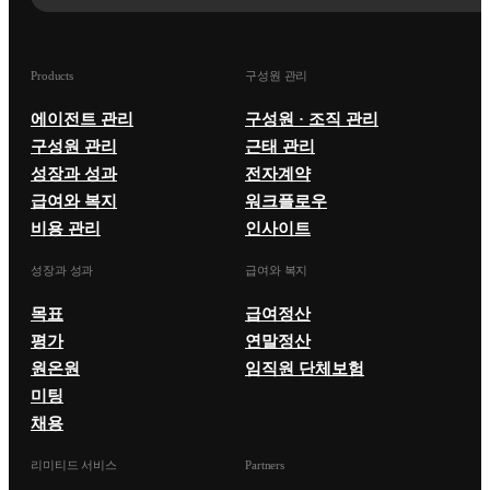
Products
구성원 관리
에이전트 관리
구성원 · 조직 관리
구성원 관리
근태 관리
성장과 성과
전자계약
급여와 복지
워크플로우
비용 관리
인사이트
성장과 성과
급여와 복지
목표
급여정산
평가
연말정산
원온원
임직원 단체보험
미팅
채용
리미티드 서비스
Partners