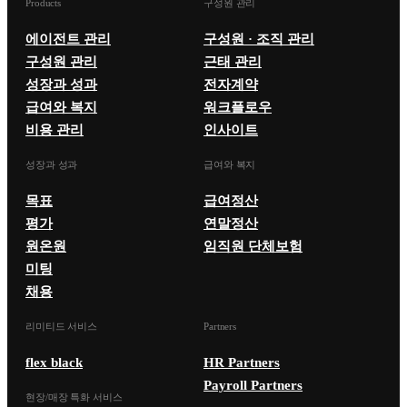
Products
구성원 관리
에이전트 관리
구성원 · 조직 관리
구성원 관리
근태 관리
성장과 성과
전자계약
급여와 복지
워크플로우
비용 관리
인사이트
성장과 성과
급여와 복지
목표
급여정산
평가
연말정산
원온원
임직원 단체보험
미팅
채용
리미티드 서비스
Partners
flex black
HR Partners
Payroll Partners
현장/매장 특화 서비스