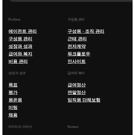
Products
구성원 관리
에이전트 관리
구성원 · 조직 관리
구성원 관리
근태 관리
성장과 성과
전자계약
급여와 복지
워크플로우
비용 관리
인사이트
성장과 성과
급여와 복지
목표
급여정산
평가
연말정산
원온원
임직원 단체보험
미팅
채용
리미티드 서비스
Partners