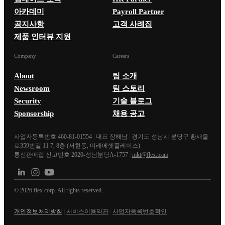
아카데미
Payroll Partner
공지사항
고객 사례집
제품 인터뷰 지원
Company
Careers
About
팀 소개
Newsroom
팀 스토리
Security
기술 블로그
Sponsorship
채용 공고
사업자등록번호 460-81-01554
|
대표 장해남
|
경기도 성남시 분당구 황새울
로359번길 11 7, 8층 (서현동, 미래에셋플레이스)
통신판매업 신고번호 2020-성남분당A-1757
|
mkt@flex.team
©
2026
flex corp. All rights reserved.
개인정보처리방침
|
서비스이용약관
|
사업자등록번호확인