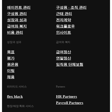
에이전트 관리
구성원 · 조직 관리
구성원 관리
근태 관리
성장과 성과
전자계약
급여와 복지
워크플로우
비용 관리
인사이트
성장과 성과
급여와 복지
목표
급여정산
평가
연말정산
원온원
임직원 단체보험
미팅
채용
리미티드 서비스
Partners
flex black
HR Partners
Payroll Partners
현장/매장 특화 서비스