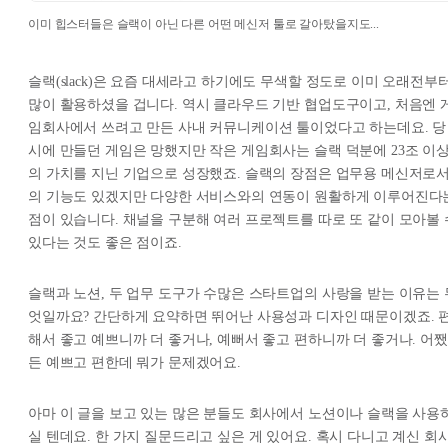
이미 힙스터들은 슬랙이 아닌 다른 어떤 메신저 툴로 갈아탔을지도...
슬랙(slack)은 요즘 대세라고 하기에도 무색할 정도로 이미 오래전부
많이 활용하셨을 겁니다. 역시 클라우드 기반 협업도구이고, 처음엔 
임회사에서 쓰려고 만든 사내 커뮤니케이션 툴이었다고 하는데요. 당
시에 만들던 게임은 망했지만 작은 게임회사는 슬랙 덕분에 23조 이
의 가치를 지닌 기업으로 성장했죠. 슬랙의 장점은 업무용 메신저로
의 기능도 있겠지만 다양한 서비스와의 연동이 원활하게 이루어진다
점이 있습니다. 채널을 구분해 여러 프로젝트를 따로 또 같이 모아볼 
있다는 것도 좋은 점이죠.
슬랙과 노션, 두 업무 도구가 수많은 스타트업의 사랑을 받는 이유는 
엇일까요? 간단하게 요약하면 뛰어난 사용성과 디자인 때문이겠죠. 
해서 좋고 예쁘니까 더 좋거나, 예뻐서 좋고 편하니까 더 좋거나. 어쨌
든 예쁘고 편한데 뭐가 문제겠어요.
아마 이 글을 보고 있는 많은 분들도 회사에서 노션이나 슬랙을 사용
실 텐데요. 한 가지 질문드리고 싶은 게 있어요. 혹시 다니고 계신 회