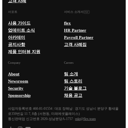
고객 사례
서포트
서비스 소개서
사용 가이드
flex
업데이트 소식
HR Partner
아카데미
Payroll Partner
공지사항
고객 사례집
제품 인터뷰 지원
Company
Careers
About
팀 소개
Newsroom
팀 스토리
Security
기술 블로그
Sponsorship
채용 공고
사업자등록번호 460-81-01554
|
대표 장해남
|
경기도 성남시 분당구 황새울
로359번길 11 7, 8층 (서현동, 미래에셋플레이스)
통신판매업 신고번호 2020-성남분당A-1757
|
mkt@flex.team