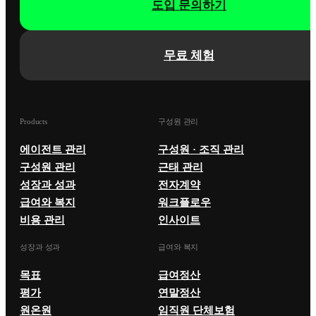
도입 문의하기
무료 체험
Products
구성원 관리
에이전트 관리
구성원 · 조직 관리
구성원 관리
근태 관리
성장과 성과
전자계약
급여와 복지
워크플로우
비용 관리
인사이트
성장과 성과
급여와 복지
목표
급여정산
평가
연말정산
원온원
임직원 단체보험