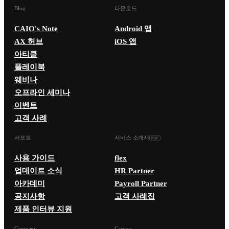
Blog
다운로드
CAIO's Note
Android 앱
AX 허브
iOS 앱
아티클
플레이북
웨비나
오프라인 세미나
이벤트
고객 사례
서포트
서비스 소개서
사용 가이드
flex
업데이트 소식
HR Partner
아카데미
Payroll Partner
공지사항
고객 사례집
제품 인터뷰 지원
Company
Careers