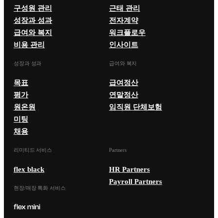
구성원 관리
근태 관리
성장과 성과
전자계약
급여와 복지
워크플로우
비용 관리
인사이트
성장과 성과
급여와 복지
목표
급여정산
평가
연말정산
원온원
임직원 단체보험
미팅
채용
리미티드 서비스
Partners
flex black
HR Partners
Payroll Partners
현장/매장 특화 서비스