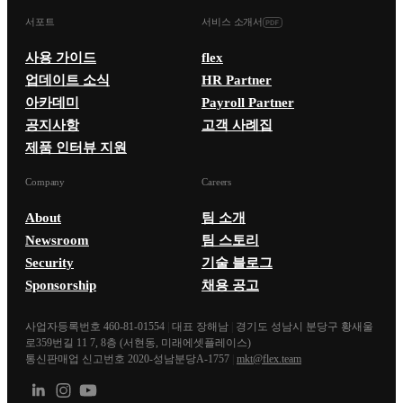
서포트
서비스 소개서
사용 가이드
flex
업데이트 소식
HR Partner
아카데미
Payroll Partner
공지사항
고객 사례집
제품 인터뷰 지원
Company
Careers
About
팀 소개
Newsroom
팀 스토리
Security
기술 블로그
Sponsorship
채용 공고
사업자등록번호 460-81-01554
|
대표 장해남
|
경기도 성남시 분당구 황새울
로359번길 11 7, 8층 (서현동, 미래에셋플레이스)
통신판매업 신고번호 2020-성남분당A-1757
|
mkt@flex.team