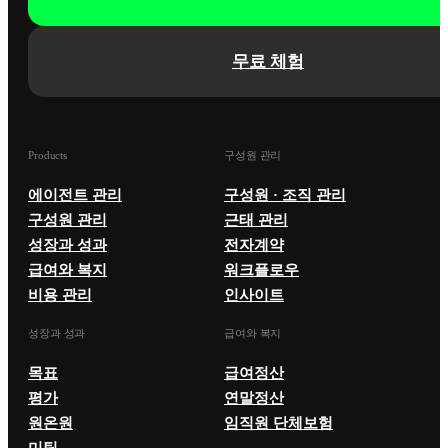
무료 체험
Products
구성원 관리
에이전트 관리
구성원 · 조직 관리
구성원 관리
근태 관리
성장과 성과
전자계약
급여와 복지
워크플로우
비용 관리
인사이트
성장과 성과
급여와 복지
목표
급여정산
평가
연말정산
원온원
임직원 단체보험
미팅