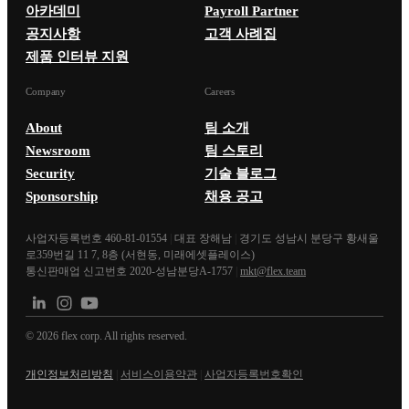
아카데미
Payroll Partner
공지사항
고객 사례집
제품 인터뷰 지원
Company
Careers
About
팀 소개
Newsroom
팀 스토리
Security
기술 블로그
Sponsorship
채용 공고
사업자등록번호 460-81-01554
|
대표 장해남
|
경기도 성남시 분당구 황새울
로359번길 11 7, 8층 (서현동, 미래에셋플레이스)
통신판매업 신고번호 2020-성남분당A-1757
|
mkt@flex.team
©
2026
flex corp. All rights reserved.
개인정보처리방침
|
서비스이용약관
|
사업자등록번호확인