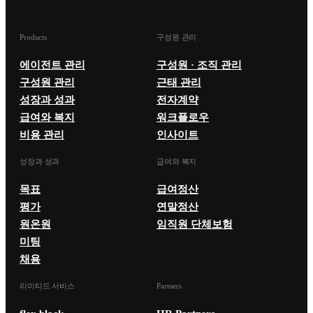
Products
구성원 관리
에이전트 관리
구성원 · 조직 관리
구성원 관리
근태 관리
성장과 성과
전자계약
급여와 복지
워크플로우
비용 관리
인사이트
성장과 성과
급여와 복지
목표
급여정산
평가
연말정산
원온원
임직원 단체보험
미팅
채용
리미티드 서비스
Partners