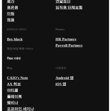
평가
연말정산
원온원
임직원 단체보험
미팅
채용
리미티드 서비스
Partners
flex black
HR Partners
Payroll Partners
현장/매장 특화 서비스
Blog
다운로드
CAIO's Note
Android 앱
AX 허브
iOS 앱
아티클
플레이북
웨비나
오프라인 세미나