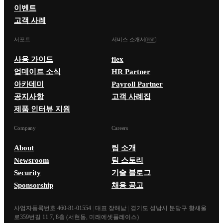
이벤트
고객 사례
서포트
서비스 소개서
사용 가이드
flex
업데이트 소식
HR Partner
아카데미
Payroll Partner
공지사항
고객 사례집
제품 인터뷰 지원
Company
Careers
About
팀 소개
Newsroom
팀 스토리
Security
기술 블로그
Sponsorship
채용 공고
사업자등록번호 460-81-01554
|
대표 장해남
|
경기도 성남시 분당구 황새울
로359번길 11 7, 8층 (서현동, 미래에셋플레이스)