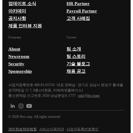
업데이트 소식
HR Partner
아카데미
Payroll Partner
공지사항
고객 사례집
제품 인터뷰 지원
Company
Careers
About
팀 소개
Newsroom
팀 스토리
Security
기술 블로그
Sponsorship
채용 공고
사업자등록번호 460-81-01554
|
대표 장해남
|
경기도 성남시 분당구 황새울
로359번길 11 7, 8층 (서현동, 미래에셋플레이스)
통신판매업 신고번호 2020-성남분당A-1757
|
mkt@flex.team
©
2026
flex corp. All rights reserved.
개인정보처리방침
|
서비스이용약관
|
사업자등록번호확인