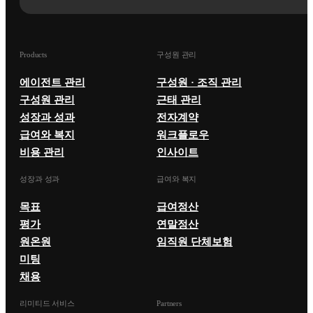
Products
구성원 관리
에이전트 관리
구성원 · 조직 관리
구성원 관리
근태 관리
성장과 성과
전자계약
급여와 복지
워크플로우
비용 관리
인사이트
성장과 성과
급여와 복지
목표
급여정산
평가
연말정산
원온원
임직원 단체보험
미팅
채용
리미티드 서비스
Partners