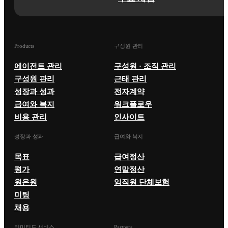
Products
구성원 관리
에이전트 관리
구성원 · 조직 관리
구성원 관리
근태 관리
성장과 성과
전자계약
급여와 복지
워크플로우
비용 관리
인사이트
성장과 성과
급여와 복지
목표
급여정산
평가
연말정산
원온원
임직원 단체보험
미팅
채용
리미티드 서비스
Partners