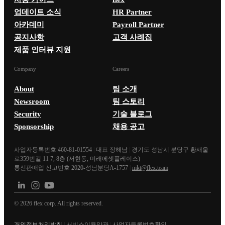
업데이트 소식
HR Partner
아카데미
Payroll Partner
공지사항
고객 사례집
제품 인터뷰 지원
Company
Careers
About
팀 소개
Newsroom
팀 스토리
Security
기술 블로그
Sponsorship
채용 공고
사업자등록번호 460-81-01554
|
대표 장해남
|
경기도 성남시 분당구 황새울
로359번길 11 7, 8층 (서현동, 미래에셋플레이스)
통신판매업 신고번호 2020-성남분당A-1757
|
mkt@flex.team
©
2026
flex corp. All rights reserved.
개인정보처리방침
|
서비스이용약관
|
사업자등록번호확인