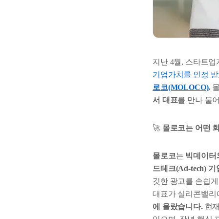
지난 4월, 스타트업
기업가치를 인정 받
로코(MOLOCO)
.
몰
서 대표
를 만나 물
🚀
몰로코는 어떤 
몰로코
는
빅데이터와
드테크(Ad-tech) 기
깃한 광고를 손쉽게 
대표가 실리콘밸리
에 올랐습니다.
현재