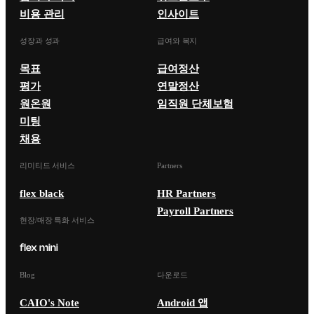
비용 관리
인사이트
성장과 성과
급여와 복지
목표
급여정산
평가
연말정산
원온원
임직원 단체보험
미팅
채용
리미티드 서비스
Partners
flex black
HR Partners
Payroll Partners
현장/매장 특화 서비스
Blog
다운로드
CAIO's Note
Android 앱