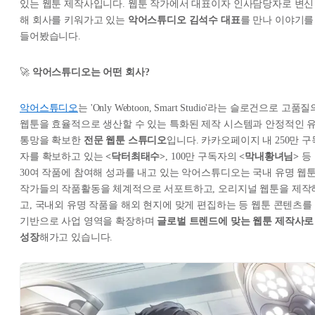
있는 웹툰 제작사입니다. 웹툰 작가에서 대표이자 인사담당자로 변신
해 회사를 키워가고 있는
악어스튜디오 김석수 대표
를 만나 이야기를
들어봤습니다.
🚀
악어스튜디오는 어떤 회사?
악어스튜디오
는 'Only Webtoon, Smart Studio'라는 슬로건으로 고품질
웹툰을 효율적으로 생산할 수 있는 특화된 제작 시스템과 안정적인 
통망을 확보한
전문 웹툰 스튜디오
입니다. 카카오페이지 내 250만 구
자를 확보하고 있는
<닥터최태수>
, 100만 구독자의
<막내황녀님>
등
30여 작품에 참여해 성과를 내고 있는 악어스튜디오는 국내 유명 웹
작가들의 작품활동을 체계적으로 서포트하고, 오리지널 웹툰을 제작
고, 국내외 유명 작품을 해외 현지에 맞게 편집하는 등 웹툰 콘텐츠를
기반으로 사업 영역을 확장하며
글로벌 트렌드에 맞는 웹툰 제작사로
성장
해가고 있습니다.