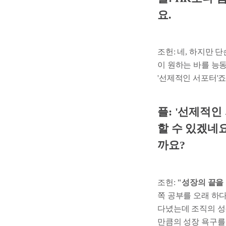
요.
조헌: 네, 하지만
이 원하는 바를 능
'선제적인 서포터'죠
플: '선제적
할 수 있겠네
까요?
조헌:
"성장의 끝을
쪽 공부를 오래 하
다녔는데 조직의 성
만큼의 성장 욕구를 