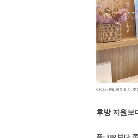
아이스크리에이티브 조헌
후방 지원보다
플: HR보다 