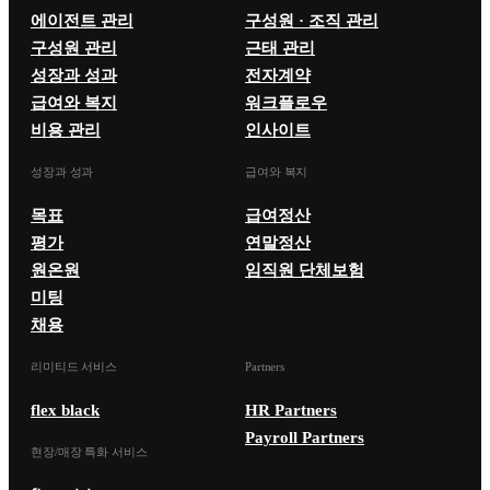
에이전트 관리
구성원 · 조직 관리
구성원 관리
근태 관리
성장과 성과
전자계약
급여와 복지
워크플로우
비용 관리
인사이트
성장과 성과
급여와 복지
목표
급여정산
평가
연말정산
원온원
임직원 단체보험
미팅
채용
리미티드 서비스
Partners
flex black
HR Partners
Payroll Partners
현장/매장 특화 서비스