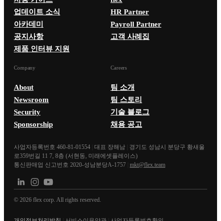
업데이트 소식
HR Partner
아카데미
Payroll Partner
공지사항
고객 사례집
제품 인터뷰 지원
Company
Careers
About
팀 소개
Newsroom
팀 스토리
Security
기술 블로그
Sponsorship
채용 공고
사업자등록번호 460-81-01554
|
대표 장해남
|
경기도 성남시 분당구 황새울
로359번길 11 7, 8층 (서현동, 미래에셋플레이스)
통신판매업 신고번호 2020-성남분당A-1757
|
mkt@flex.team
©
2026
flex corp. All rights reserved.
개인정보처리방침
|
서비스이용약관
|
사업자등록번호확인