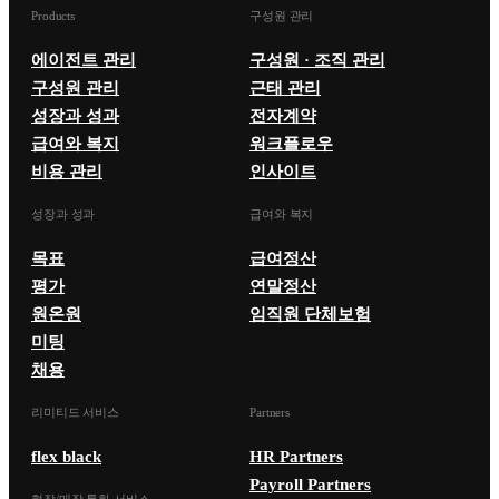
Products
구성원 관리
에이전트 관리
구성원 · 조직 관리
구성원 관리
근태 관리
성장과 성과
전자계약
급여와 복지
워크플로우
비용 관리
인사이트
성장과 성과
급여와 복지
목표
급여정산
평가
연말정산
원온원
임직원 단체보험
미팅
채용
리미티드 서비스
Partners
flex black
HR Partners
Payroll Partners