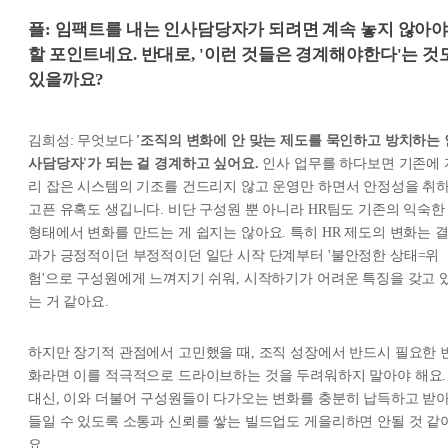
플: 임팩트를 내는 인사담당자가 되려면 계속 놓지 않아
할 포인트네요. 반대로, '이런 것들은 경계해야한다'는 것
있을까요?
김희성: 무엇보다
'조직의 변화에 안 맞는 제도를 묵인하고 방치하는 
사담당자'가 되는 걸 경계하고 싶어요.
인사 업무를 하다보면 기존에 
리 잡은 시스템의 기조를 건드리지 않고 운영만 하면서 안정성을 취
고픈 유혹도 생깁니다. 비단 구성원 뿐 아니라 HR팀도 기존의 익숙한
형태에서 변화를 만드는 게 쉽지는 않아요. 특히 HR 제도의 변화는 
과가 긍정적이던 부정적이던 일단 시작 단계부터 '불안정한 상태=위
험'으로 구성원에게 느껴지기 쉬워, 시작하기가 어려운 특징을 갖고 
는 거 같아요.
하지만 장기적 관점에서 고민했을 때, 조직 성장에서 반드시 필요한 
화라면 이를 적극적으로 드라이브하는 것을 두려워하지 말아야 해요.
대신, 이와 더불어 구성원들이 다가오는 변화를 충분히 납득하고 받
들일 수 있도록 소통과 신뢰를 쌓는 빌드업도 게을리하면 안될 것 같
요.