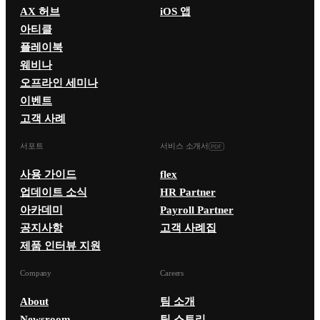
AX 허브
iOS 앱
아티클
플레이북
웨비나
오프라인 세미나
이벤트
고객 사례
서포트
서비스 소개서
사용 가이드
flex
업데이트 소식
HR Partner
아카데미
Payroll Partner
공지사항
고객 사례집
제품 인터뷰 지원
Company
Careers
About
팀 소개
Newsroom
팀 스토리