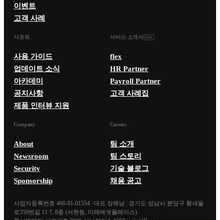
이벤트
고객 사례
서포트
서비스 소개서
사용 가이드
flex
업데이트 소식
HR Partner
아카데미
Payroll Partner
공지사항
고객 사례집
제품 인터뷰 지원
Company
Careers
About
팀 소개
Newsroom
팀 스토리
Security
기술 블로그
Sponsorship
채용 공고
사업자등록번호 460-81-01554
|
대표 장해남
|
경기도 성남시 분당구 황새울
로359번길 11 7, 8층 (서현동, 미래에셋플레이스)