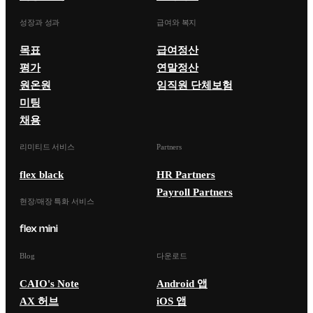
성장과 성과
급여와 복지
목표
급여정산
평가
연말정산
원온원
임직원 단체보험
미팅
채용
리미티드 서비스
Partners
flex black
HR Partners
Payroll Partners
현장/매장 특화 서비스
Blog
다운로드
CAIO's Note
Android 앱
AX 허브
iOS 앱