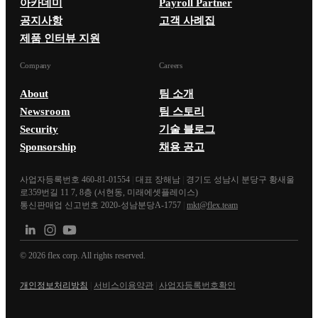
아카데미
Payroll Partner
공지사항
고객 사례집
제품 인터뷰 지원
Company
Careers
About
팀 소개
Newsroom
팀 스토리
Security
기술 블로그
Sponsorship
채용 공고
사업자등록번호 460-81-01554
|
대표 장해남
|
경기도 성남시 분당구 황새울
로359번길 11 7, 8층 (서현동, 미래에셋플레이스)
통신판매업 신고번호 2020-성남분당A-1757
|
mkt@flex.team
©
2026
flex corp. All rights reserved.
개인정보처리방침
|
서비스이용약관
|
사업자등록번호확인