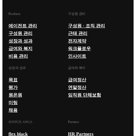
Products
구성원 관리
에이전트 관리
구성원 · 조직 관리
구성원 관리
근태 관리
성장과 성과
전자계약
급여와 복지
워크플로우
비용 관리
인사이트
성장과 성과
급여와 복지
목표
급여정산
평가
연말정산
원온원
임직원 단체보험
미팅
채용
리미티드 서비스
Partners
flex black
HR Partners