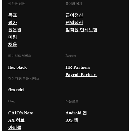
성장과 성과
급여와 복지
목표
급여정산
평가
연말정산
원온원
임직원 단체보험
미팅
채용
리미티드 서비스
Partners
flex black
HR Partners
Payroll Partners
현장/매장 특화 서비스
Blog
다운로드
CAIO's Note
Android 앱
AX 허브
iOS 앱
아티클