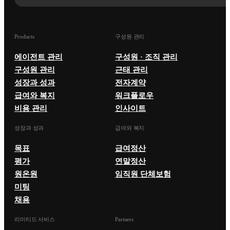
Products
구성원 관리
에이전트 관리
구성원 · 조직 관리
구성원 관리
근태 관리
성장과 성과
전자계약
급여와 복지
워크플로우
비용 관리
인사이트
성장과 성과
급여와 복지
목표
급여정산
평가
연말정산
원온원
임직원 단체보험
미팅
채용
리미티드 서비스
Partners