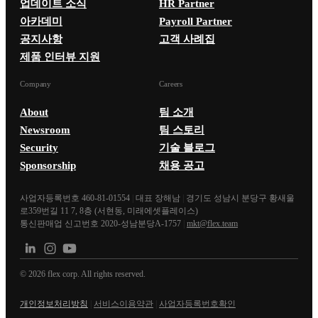
업데이트 소식
HR Partner
아카데미
Payroll Partner
공지사항
고객 사례집
제품 인터뷰 지원
Company
Careers
About
팀 소개
Newsroom
팀 스토리
Security
기술 블로그
Sponsorship
채용 공고
사업자등록번호 460-81-01554
|
대표 장해남
|
경기도 성남시 분당구 황새울
로359번길 11 7, 8층 (서현동, 미래에셋플레이스)
통신판매업 신고번호 2020-성남분당A-1757
|
mkt@flex.team
©
2026
flex corp. All rights reserved.
개인정보처리방침
|
서비스이용약관
|
사업자등록번호확인