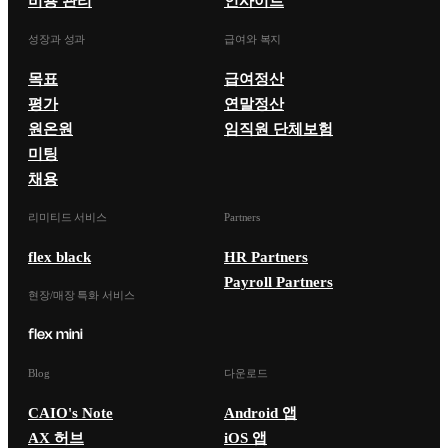
비용 관리
인사이트
성장과 성과
급여와 복지
목표
급여정산
평가
연말정산
원온원
임직원 단체보험
미팅
채용
리미티드 서비스
Partners
flex black
HR Partners
Payroll Partners
현장/매장 특화 서비스
Blog
다운로드
CAIO's Note
Android 앱
AX 허브
iOS 앱