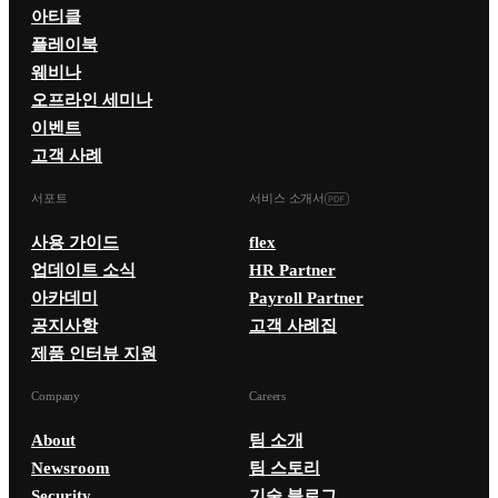
아티클
플레이북
웨비나
오프라인 세미나
이벤트
고객 사례
서포트
서비스 소개서
사용 가이드
flex
업데이트 소식
HR Partner
아카데미
Payroll Partner
공지사항
고객 사례집
제품 인터뷰 지원
Company
Careers
About
팀 소개
Newsroom
팀 스토리
Security
기술 블로그