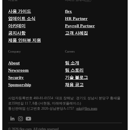
사용 가이드
flex
업데이트 소식
HR Partner
아카데미
Payroll Partner
공지사항
고객 사례집
제품 인터뷰 지원
Company
Careers
About
팀 소개
Newsroom
팀 스토리
Security
기술 블로그
Sponsorship
채용 공고
사업자등록번호 460-81-01554
|
대표 장해남
|
경기도 성남시 분당구 황새울
로359번길 11 7, 8층 (서현동, 미래에셋플레이스)
통신판매업 신고번호 2020-성남분당A-1757
|
mkt@flex.team
©
2026
flex corp. All rights reserved.