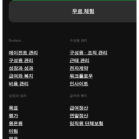
무료 체험
Products
구성원 관리
에이전트 관리
구성원 · 조직 관리
구성원 관리
근태 관리
성장과 성과
전자계약
급여와 복지
워크플로우
비용 관리
인사이트
성장과 성과
급여와 복지
목표
급여정산
평가
연말정산
원온원
임직원 단체보험
미팅
채용