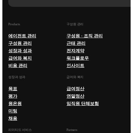
Products
구성원 관리
에이전트 관리
구성원 · 조직 관리
구성원 관리
근태 관리
성장과 성과
전자계약
급여와 복지
워크플로우
비용 관리
인사이트
성장과 성과
급여와 복지
목표
급여정산
평가
연말정산
원온원
임직원 단체보험
미팅
채용
리미티드 서비스
Partners