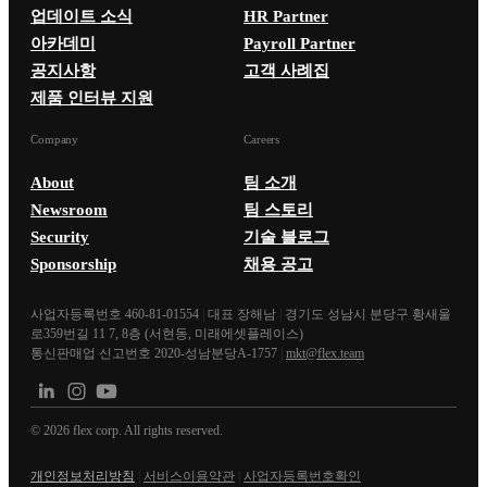
업데이트 소식
HR Partner
아카데미
Payroll Partner
공지사항
고객 사례집
제품 인터뷰 지원
Company
Careers
About
팀 소개
Newsroom
팀 스토리
Security
기술 블로그
Sponsorship
채용 공고
사업자등록번호 460-81-01554
|
대표 장해남
|
경기도 성남시 분당구 황새울
로359번길 11 7, 8층 (서현동, 미래에셋플레이스)
통신판매업 신고번호 2020-성남분당A-1757
|
mkt@flex.team
©
2026
flex corp. All rights reserved.
개인정보처리방침
|
서비스이용약관
|
사업자등록번호확인