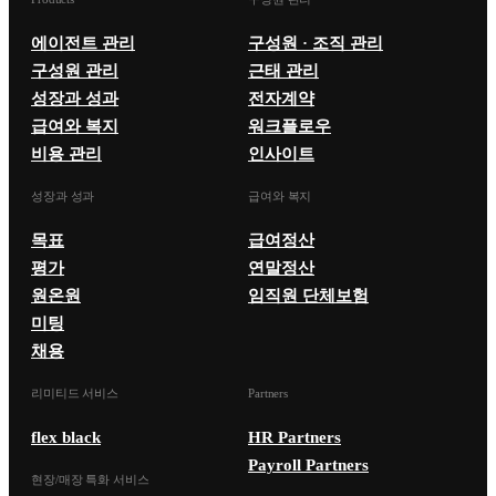
에이전트 관리
구성원 · 조직 관리
구성원 관리
근태 관리
성장과 성과
전자계약
급여와 복지
워크플로우
비용 관리
인사이트
성장과 성과
급여와 복지
목표
급여정산
평가
연말정산
원온원
임직원 단체보험
미팅
채용
리미티드 서비스
Partners
flex black
HR Partners
Payroll Partners
현장/매장 특화 서비스