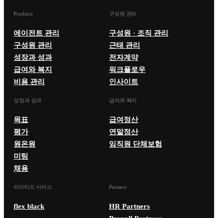
Products
구성원 관리
에이전트 관리
구성원 · 조직 관리
구성원 관리
근태 관리
성장과 성과
전자계약
급여와 복지
워크플로우
비용 관리
인사이트
성장과 성과
급여와 복지
목표
급여정산
평가
연말정산
원온원
임직원 단체보험
미팅
채용
리미티드 서비스
Partners
flex black
HR Partners