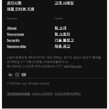
공지사항
고객 사례집
제품 인터뷰 지원
Company
Careers
About
팀 소개
Newsroom
팀 스토리
Security
기술 블로그
Sponsorship
채용 공고
사업자등록번호 460-81-01554
|
대표 장해남
|
경기도 성남시 분당구 황새울
로359번길 11 7, 8층 (서현동, 미래에셋플레이스)
통신판매업 신고번호 2020-성남분당A-1757
|
mkt@flex.team
©
2026
flex corp. All rights reserved.
개인정보처리방침
|
서비스이용약관
|
사업자등록번호확인