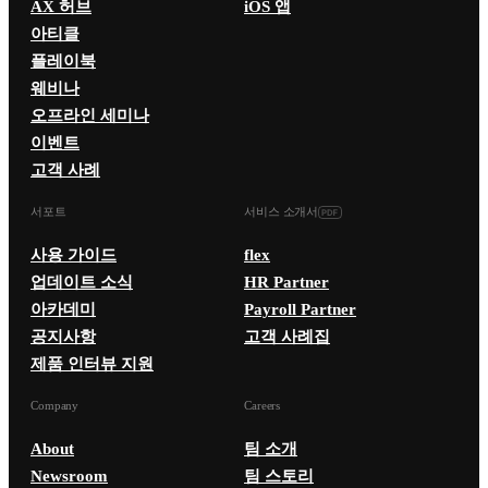
AX 허브
iOS 앱
아티클
플레이북
웨비나
오프라인 세미나
이벤트
고객 사례
서포트
서비스 소개서
사용 가이드
flex
업데이트 소식
HR Partner
아카데미
Payroll Partner
공지사항
고객 사례집
제품 인터뷰 지원
Company
Careers
About
팀 소개
Newsroom
팀 스토리