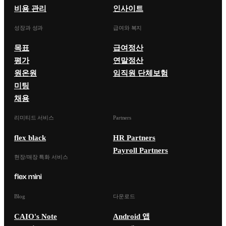
비용 관리
인사이트
성장과 성과
급여와 복지
목표
급여정산
평가
연말정산
원온원
임직원 단체보험
미팅
채용
리미티드 서비스
Partners
flex black
HR Partners
Payroll Partners
현장/매장 특화 서비스
Blog
다운로드
CAIO's Note
Android 앱