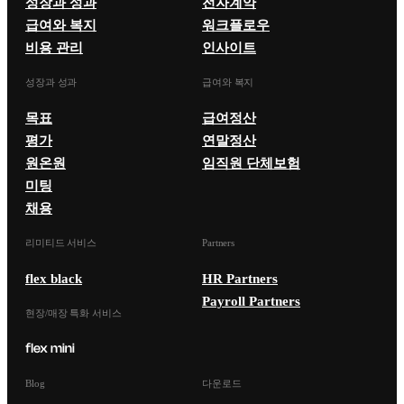
성장과 성과
전자계약
급여와 복지
워크플로우
비용 관리
인사이트
성장과 성과
급여와 복지
목표
급여정산
평가
연말정산
원온원
임직원 단체보험
미팅
채용
리미티드 서비스
Partners
flex black
HR Partners
Payroll Partners
현장/매장 특화 서비스
Blog
다운로드