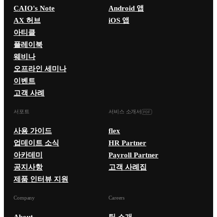
CAIO's Note
Android 앱
AX 허브
iOS 앱
아티클
플레이북
웨비나
오프라인 세미나
이벤트
고객 사례
서포트
서비스 소개서
사용 가이드
flex
업데이트 소식
HR Partner
아카데미
Payroll Partner
공지사항
고객 사례집
제품 인터뷰 지원
Company
Careers
About
팀 소개