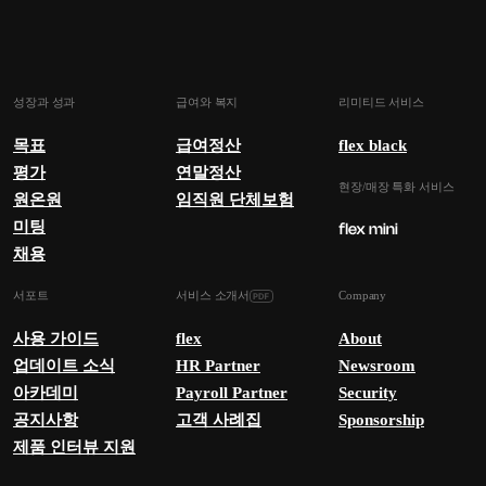
성장과 성과
급여와 복지
리미티드 서비스
목표
급여정산
flex black
평가
연말정산
현장/매장 특화 서비스
원온원
임직원 단체보험
미팅
채용
서포트
서비스 소개서
Company
사용 가이드
flex
About
업데이트 소식
HR Partner
Newsroom
아카데미
Payroll Partner
Security
공지사항
고객 사례집
Sponsorship
제품 인터뷰 지원