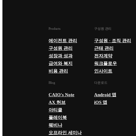
Products
구성원 관리
에이전트 관리
구성원 · 조직 관리
구성원 관리
근태 관리
성장과 성과
전자계약
급여와 복지
워크플로우
비용 관리
인사이트
Blog
다운로드
CAIO's Note
Android 앱
AX 허브
iOS 앱
아티클
플레이북
웨비나
오프라인 세미나