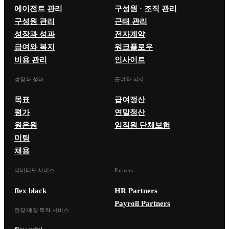
에이전트 관리
구성원 · 조직 관리
구성원 관리
근태 관리
성장과 성과
전자계약
급여와 복지
워크플로우
비용 관리
인사이트
성장과 성과
급여와 복지
목표
급여정산
평가
연말정산
원온원
임직원 단체보험
미팅
채용
리미티드 서비스
Partners
flex black
HR Partners
Payroll Partners
현장/매장 특화 서비스