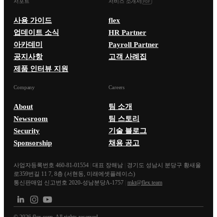
서포트
서비스 소개서
사용 가이드
flex
업데이트 소식
HR Partner
아카데미
Payroll Partner
공지사항
고객 사례집
제품 인터뷰 지원
Company
Careers
About
팀 소개
Newsroom
팀 스토리
Security
기술 블로그
Sponsorship
채용 공고
사업자등록번호 460-81-01554
|
대표 장해남
|
경기도 성남시 분당구 황새울
로359번길 11 7, 8층 (서현동, 미래에셋플레이스)
통신판매업 신고번호 2020-성남분당A-1757
|
mkt@flex.team