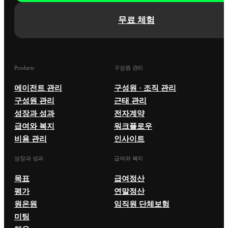
무료 체험
Products
구성원 관리
에이전트 관리
구성원 · 조직 관리
구성원 관리
근태 관리
성장과 성과
전자계약
급여와 복지
워크플로우
비용 관리
인사이트
성장과 성과
급여와 복지
목표
급여정산
평가
연말정산
원온원
임직원 단체보험
미팅