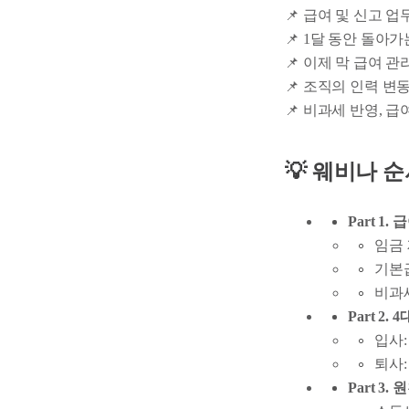
📌 급여 및 신고 
📌 1달 동안 돌아
📌 이제 막 급여 
📌 조직의 인력 변
📌 비과세 반영, 
💡 웨비나 
Part 1
임금 
기본
비과
Part 2.
입사:
퇴사:
Part 3.