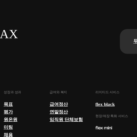
n AX
성장과 성과
급여와 복지
리미티드 서비스
목표
급여정산
flex black
평가
연말정산
현장/매장 특화 서비스
원온원
임직원 단체보험
미팅
채용