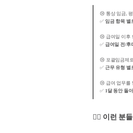
😢 통상 임금,
✅
임금 항목 별
😢 급여일 이
✅
급여일 전/후
😢 포괄임금제로
✅
근무 유형 별
😢 급여 업무를
✅
1달 동안 돌
🙋‍♀️ 이런