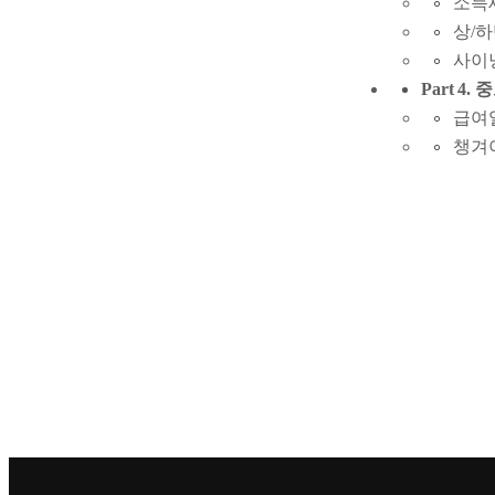
소득
상/
사이
Part 4.
급여일
챙겨