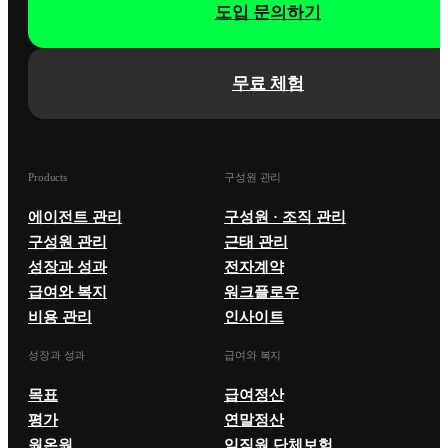
도입 문의하기
무료 체험
Products
구성원 관리
에이전트 관리
구성원 · 조직 관리
구성원 관리
근태 관리
성장과 성과
전자계약
급여와 복지
워크플로우
비용 관리
인사이트
성장과 성과
급여와 복지
목표
급여정산
평가
연말정산
원온원
임직원 단체보험