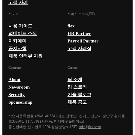
고객 사례
서포트
서비스 소개서
사용 가이드
flex
업데이트 소식
HR Partner
아카데미
Payroll Partner
공지사항
고객 사례집
제품 인터뷰 지원
Company
Careers
About
팀 소개
Newsroom
팀 스토리
Security
기술 블로그
Sponsorship
채용 공고
사업자등록번호 460-81-01554
|
대표 장해남
|
경기도 성남시 분당구 황새울
로359번길 11 7, 8층 (서현동, 미래에셋플레이스)
통신판매업 신고번호 2020-성남분당A-1757
|
mkt@flex.team