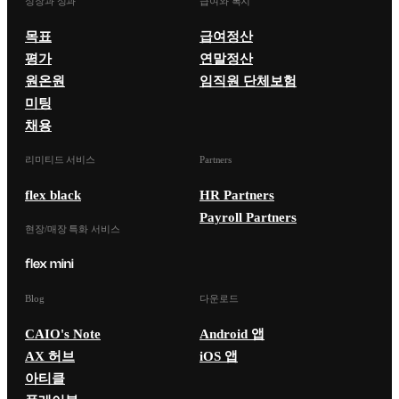
성장과 성과
급여와 복지
목표
급여정산
평가
연말정산
원온원
임직원 단체보험
미팅
채용
리미티드 서비스
Partners
flex black
HR Partners
Payroll Partners
현장/매장 특화 서비스
Blog
다운로드
CAIO's Note
Android 앱
AX 허브
iOS 앱
아티클