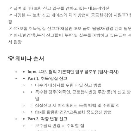
📌 급여 및 4대보험 신고 업무를 겸하고 있는 대표/경영진
📌 다양한 4대보험 신고 케이스와 처리 방법이 궁금한 경영 지원/HR 
장
📌 4대보험 취득/상실 신고가 처음인 초보 급여 담당자/경영 관리 팀
📌 퇴사/변경/휴,복직 신고할 때 누락 및 실수를 예방하고 싶은 급여 
서 팀장
💡 웨비나 순서
Intro. 4대보험의 기본적인 업무 플로우 (입사~퇴사)
Part 1. 취득/상실 신고
다수의 대상자를 위한 파일 신고 방법
특수한 경우(외국인, 근로형태변경,투잡 등)의 신고 방
법
상실신고 시 이직확인서 등록 방법 및 주의할 점
flex를 활용한 건강/고용보험 중도정산 방법
Part 2. 각종 변경 신고
보수월액 변경 시 주의할 점